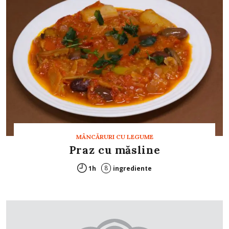
MÂNCĂRURI CU LEGUME
Praz cu măsline
8
1h
ingrediente