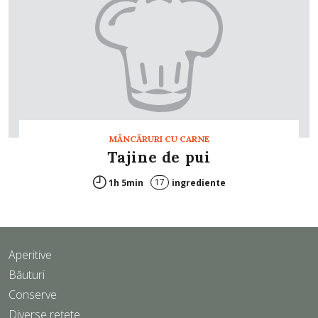
MÂNCĂRURI CU CARNE
Tajine de pui
17
1h 5min
ingrediente
Aperitive
Băuturi
Conserve
Diverse rețete