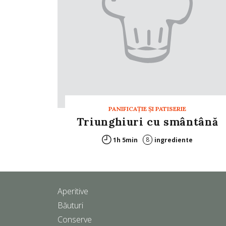
PANIFICAŢIE ŞI PATISERIE
Triunghiuri cu smântână
8
1h 5min
ingrediente
Aperitive
Băuturi
Conserve