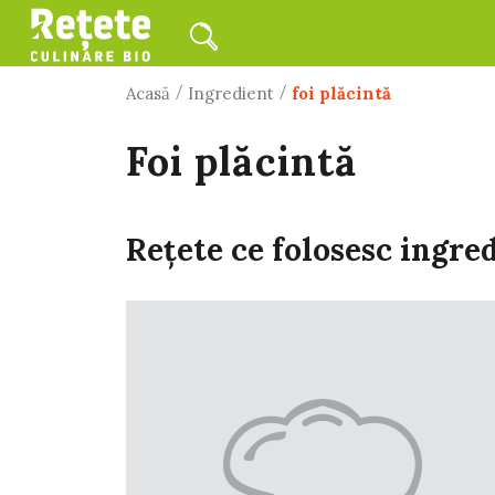
/
/
Acasă
Ingredient
foi plăcintă
foi plăcintă
Rețete ce folosesc ingre