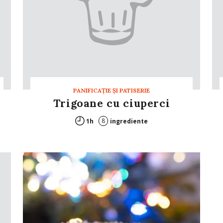
PANIFICAŢIE ŞI PATISERIE
Trigoane cu ciuperci
8
1h
ingrediente