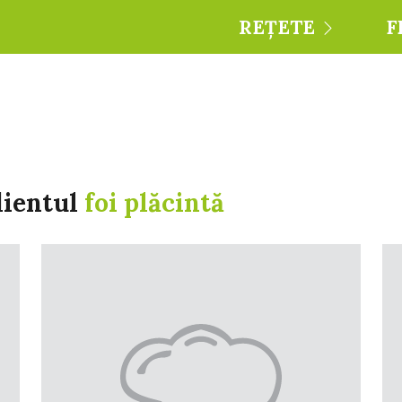
REȚETE
F
dientul
foi plăcintă