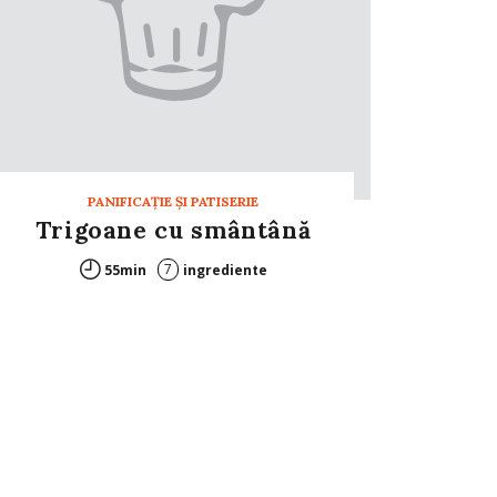
PANIFICAŢIE ŞI PATISERIE
Trigoane cu smântână
7
55min
ingrediente