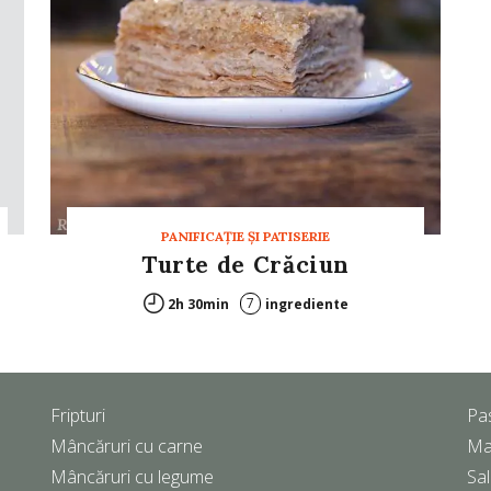
PANIFICAŢIE ŞI PATISERIE
Turte de Crăciun
7
2h 30min
ingrediente
Fripturi
Pa
Mâncăruri cu carne
Ma
Mâncăruri cu legume
Sal