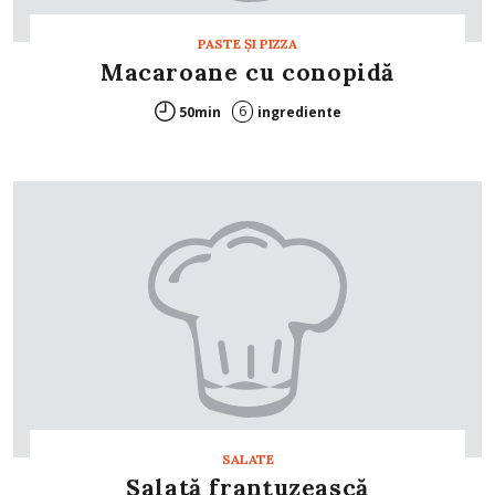
PASTE ŞI PIZZA
Macaroane cu conopidă
6
50min
ingrediente
SALATE
Salată franţuzească