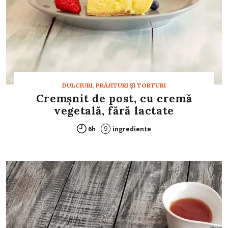
DULCIURI, PRĂJITURI ȘI TORTURI
Cremșnit de post, cu cremă
vegetală, fără lactate
9
6h
ingrediente