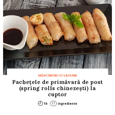
MÂNCĂRURI CU LEGUME
Pachețele de primăvară de post
(spring rolls chinezești) la
cuptor
17
1h
ingrediente