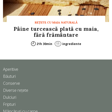
REȚETE CU MAIA NATURALĂ
Pâine turcească plată cu maia,
fără frământare
11
21h 30min
ingrediente
Aperitive
Băuturi
Conserve
Diverse rețete
Dulciuri
Fripturi
Mâncăruri cu carne