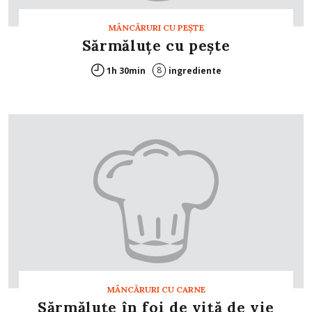
MÂNCĂRURI CU PEŞTE
Sărmăluţe cu peşte
8
1h 30min
ingrediente
MÂNCĂRURI CU CARNE
Sărmăluţe în foi de viţă de vie