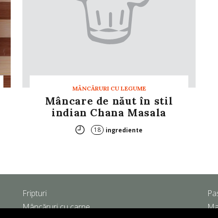
MÂNCĂRURI CU LEGUME
Mâncare de năut în stil
indian Chana Masala
18
ingrediente
Fripturi
Pa
Mâncăruri cu carne
Ma