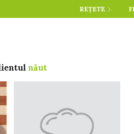
REȚETE
F
dientul
năut