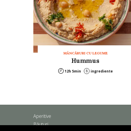
MÂNCĂRURI CU LEGUME
Hummus
8
12h 5min
ingrediente
Aperitive
Băuturi