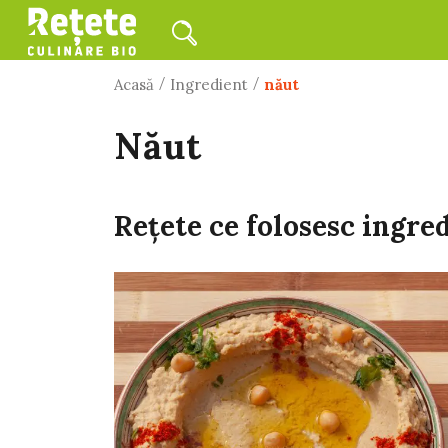
/
/
Acasă
Ingredient
năut
năut
Rețete ce folosesc ingre