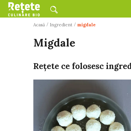
/
/
Acasă
Ingredient
migdale
migdale
Rețete ce folosesc ingre