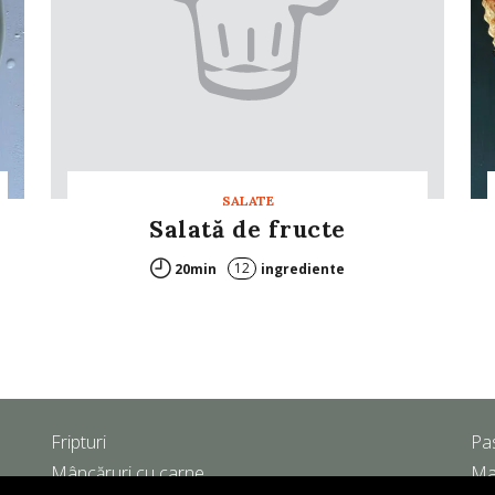
SALATE
Salată de fructe
12
20min
ingrediente
Fripturi
Pa
Mâncăruri cu carne
Ma