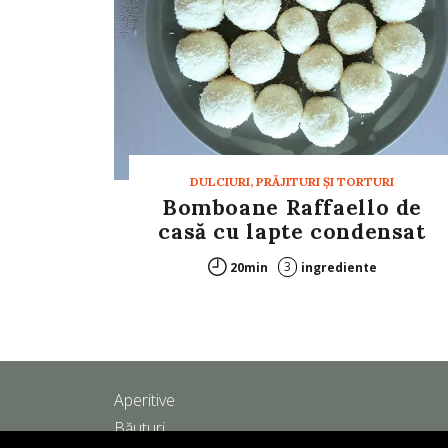
DULCIURI, PRĂJITURI ȘI TORTURI
Bomboane Raffaello de
casă cu lapte condensat
3
20min
ingrediente
Aperitive
Băuturi