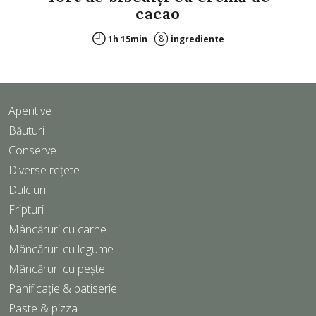
cacao
8
1h 15min
ingrediente
Aperitive
Băuturi
Conserve
Diverse rețete
Dulciuri
Fripturi
Mâncăruri cu carne
Mâncăruri cu legume
Mâncăruri cu pește
Panificație & patiserie
Paste & pizza