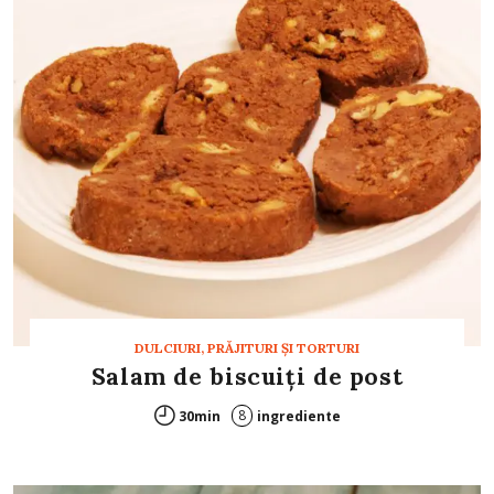
DULCIURI, PRĂJITURI ȘI TORTURI
Salam de biscuiți de post
8
30min
ingrediente