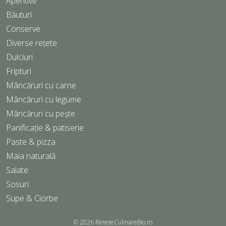
Aperitive
Băuturi
Conserve
Diverse rețete
Dulciuri
Fripturi
Mâncăruri cu carne
Mâncăruri cu legume
Mâncăruri cu pește
Panificație & patiserie
Paste & pizza
Maia naturală
Salate
Sosuri
Supe & Ciorbe
© 2026
ReteteCulinareBio.ro