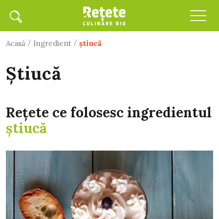
/
/
Acasă
Ingredient
ştiucă
ştiucă
Rețete ce folosesc ingredientul
ştiucă