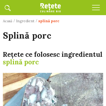
/
/
Acasă
Ingredient
splină porc
splină porc
Rețete ce folosesc ingredientul
splină porc