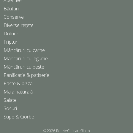
Aperitive
Băuturi
Conserve
Diverse rețete
Dulciuri
Fripturi
Mâncăruri cu carne
Mâncăruri cu legume
Mâncăruri cu pește
Panificație & patiserie
Paste & pizza
Maia naturală
Salate
Sosuri
Supe & Ciorbe
© 2026
ReteteCulinareBio.ro