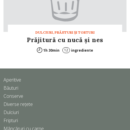
DULCIURI, PRĂJITURI ȘI TORTURI
Prăjitură cu nucă şi nes
12
1h 30min
ingrediente
Aperitive
Băuturi
Conserve
Diverse rețete
Dulciuri
Fripturi
Mâncăruri cu carne