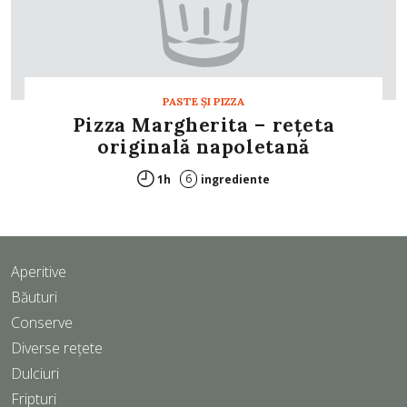
PASTE ŞI PIZZA
Pizza Margherita – rețeta
originală napoletană
6
1h
ingrediente
Aperitive
Băuturi
Conserve
Diverse rețete
Dulciuri
Fripturi