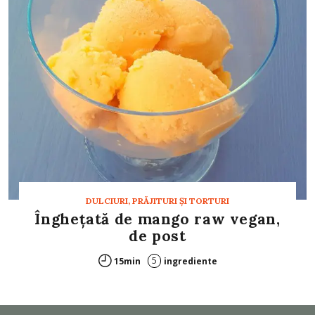
DULCIURI, PRĂJITURI ȘI TORTURI
Înghețată de mango raw vegan,
de post
5
15min
ingrediente