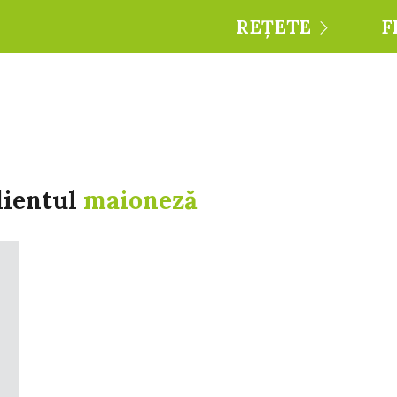
REȚETE
F
dientul
maioneză