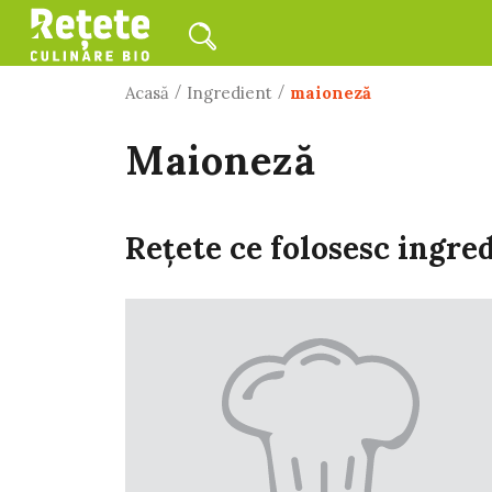
/
/
Acasă
Ingredient
maioneză
maioneză
Rețete ce folosesc ingre