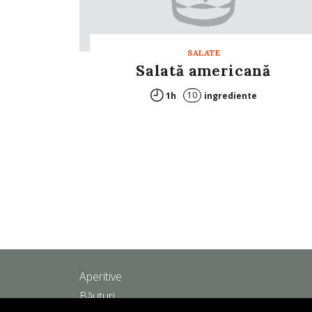
SALATE
Salată americană
10
1h
ingrediente
Aperitive
Băuturi