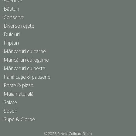
Aperitive
Băuturi
Conserve
Diverse rețete
Dulciuri
Fripturi
Mâncăruri cu carne
Mâncăruri cu legume
Mâncăruri cu pește
Panificație & patiserie
Paste & pizza
Maia naturală
Salate
Sosuri
Supe & Ciorbe
© 2026
ReteteCulinareBio.ro