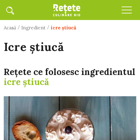
/
/
Acasă
Ingredient
icre ştiucă
icre ştiucă
Rețete ce folosesc ingredientul
icre ştiucă