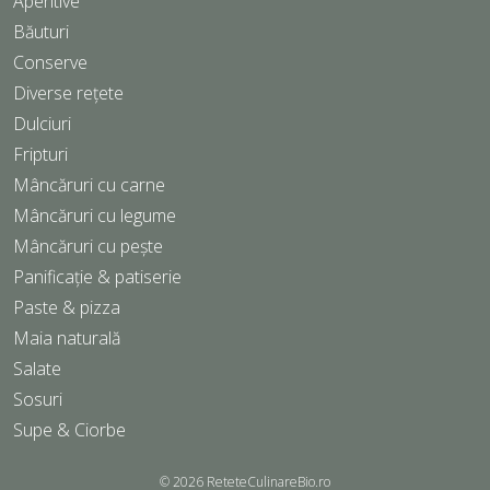
Aperitive
Băuturi
Conserve
Diverse rețete
Dulciuri
Fripturi
Mâncăruri cu carne
Mâncăruri cu legume
Mâncăruri cu pește
Panificație & patiserie
Paste & pizza
Maia naturală
Salate
Sosuri
Supe & Ciorbe
© 2026
ReteteCulinareBio.ro