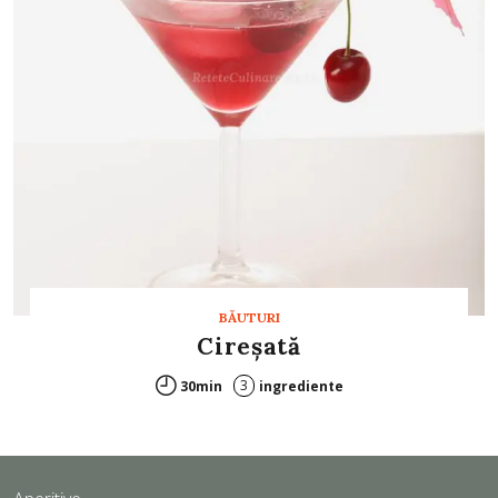
BĂUTURI
Cireşată
3
30min
ingrediente