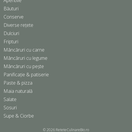
Aperitive
Băuturi
Conserve
Diverse rețete
Dulciuri
Fripturi
Mâncăruri cu carne
Mâncăruri cu legume
Mâncăruri cu pește
Panificație & patiserie
Paste & pizza
Maia naturală
Salate
Sosuri
Supe & Ciorbe
© 2026
ReteteCulinareBio.ro