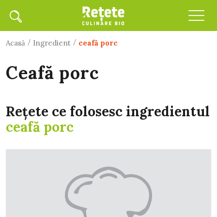
/
/
Acasă
Ingredient
ceafă porc
ceafă porc
Rețete ce folosesc ingredientul
ceafă porc