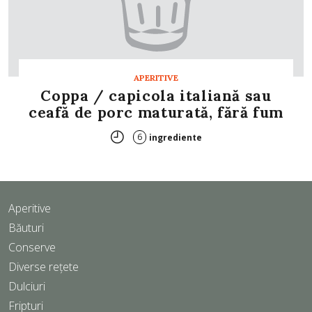
APERITIVE
Coppa / capicola italiană sau
ceafă de porc maturată, fără fum
6
ingrediente
Aperitive
Băuturi
Conserve
Diverse rețete
Dulciuri
Fripturi